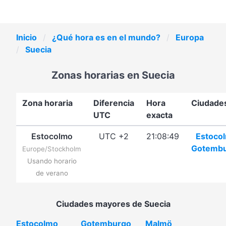
Inicio
¿Qué hora es en el mundo?
Europa
Suecia
Zonas horarias en Suecia
Zona horaria
Diferencia
Hora
Ciudade
UTC
exacta
Estocolmo
UTC +2
21:08:49
Estoco
Gotemb
Europe/Stockholm
Usando horario
de verano
Ciudades mayores de Suecia
Estocolmo
Gotemburgo
Malmö