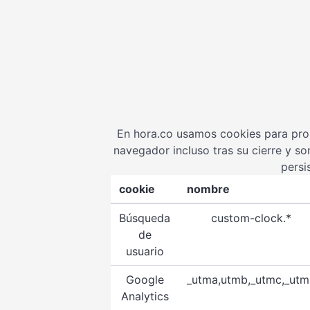
En hora.co usamos cookies para prop
navegador incluso tras su cierre y son
persi
cookie
nombre
Búsqueda
custom-clock.*
de
usuario
Google
_utma,utmb,_utmc,_utm
Analytics