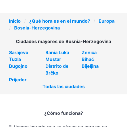
Inicio
¿Qué hora es en el mundo?
Europa
Bosnia-Herzegovina
Ciudades mayores de Bosnia-Herzegovina
Sarajevo
Bania Luka
Zenica
Tuzla
Mostar
Bihać
Bugojno
Distrito de
Bijeljina
Brčko
Prijedor
Todas las ciudades
¿Cómo funciona?
El tiempo horario que se ofrece en hora.co se