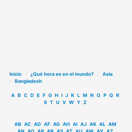
Inicio
¿Qué hora es en el mundo?
Asia
Bangladesh
A
B
C
D
E
F
G
H
I
J
K
L
M
N
O
P
Q
R
S
T
U
V
W
Y
Z
AB
AC
AD
AF
AG
AH
AI
AJ
AK
AL
AM
AN
AO
AP
AR
AS
AT
AU
AW
AY
AZ