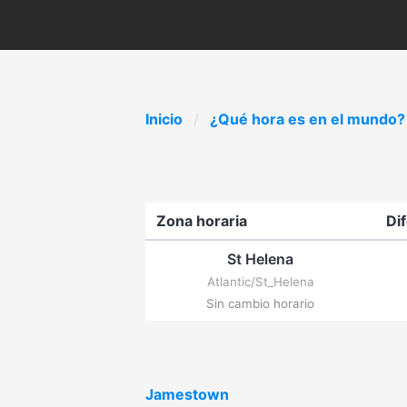
Inicio
¿Qué hora es en el mundo?
Zona horaria
Di
St Helena
Atlantic/St_Helena
Sin cambio horario
Jamestown