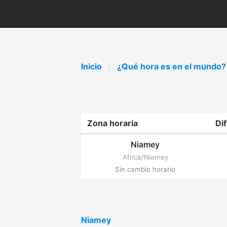
Inicio
¿Qué hora es en el mundo?
Zona horaria
Di
Niamey
Africa/Niamey
Sin cambio horario
Niamey