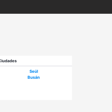
Ciudades
Seúl
Busán