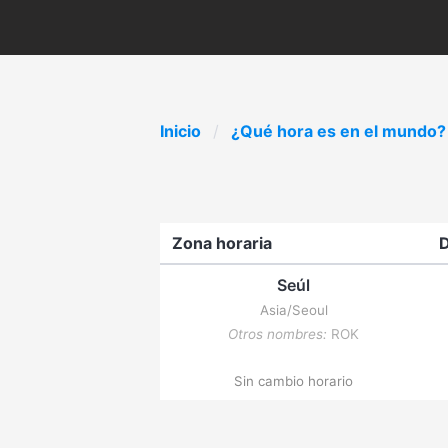
Inicio
¿Qué hora es en el mundo?
Zona horaria
D
Seúl
Asia/Seoul
Otros nombres:
ROK
Sin cambio horario