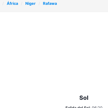
África
Niger
Rafawa
Sol
Salida del Sol
: 06:20