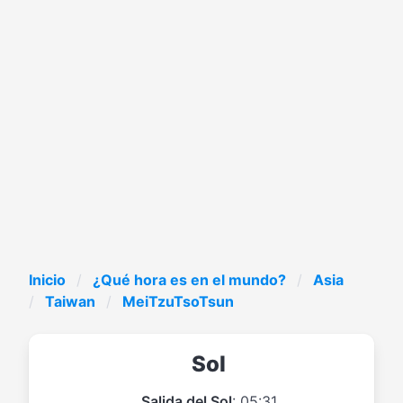
Inicio
¿Qué hora es en el mundo?
Asia
Taiwan
MeiTzuTsoTsun
Sol
Salida del Sol
: 05:31