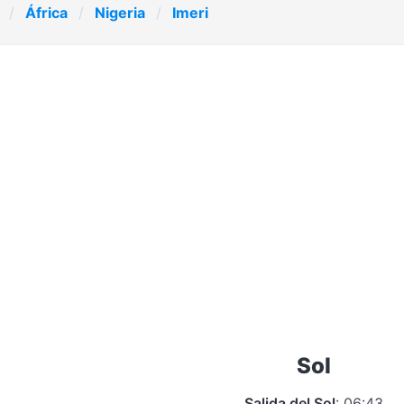
África
Nigeria
Imeri
Sol
Salida del Sol
: 06:43