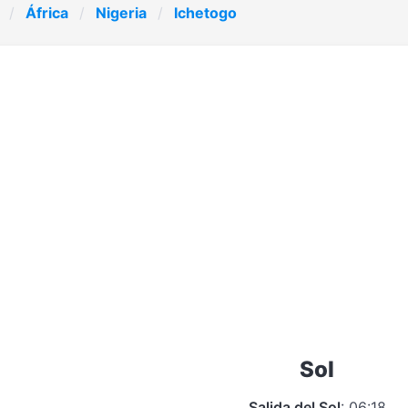
África
Nigeria
Ichetogo
Sol
Salida del Sol
: 06:18