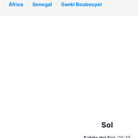
África
Senegal
Ganki Boubouyel
Sol
Salida del Sol
: 06:35