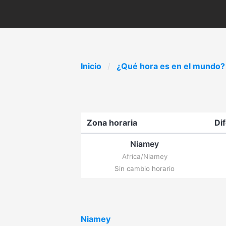
Inicio
¿Qué hora es en el mundo?
Zona horaria
Di
Niamey
Africa/Niamey
Sin cambio horario
Niamey