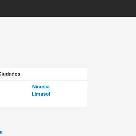
Ciudades
Nicosia
Limasol
a