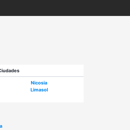
Ciudades
Nicosia
Limasol
a