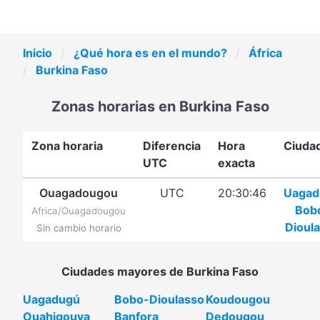
Inicio
¿Qué hora es en el mundo?
África
Burkina Faso
Zonas horarias en Burkina Faso
Zona horaria
Diferencia
Hora
Ciuda
UTC
exacta
Ouagadougou
UTC
20:30:46
Uagad
Bob
Africa/Ouagadougou
Dioul
Sin cambio horario
Ciudades mayores de Burkina Faso
Uagadugú
Bobo-Dioulasso
Koudougou
Ouahigouya
Banfora
Dedougou