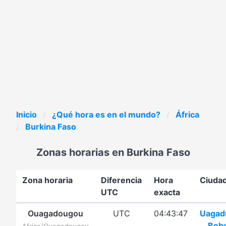
Inicio
¿Qué hora es en el mundo?
África
Burkina Faso
Zonas horarias en Burkina Faso
Zona horaria
Diferencia
Hora
Ciuda
UTC
exacta
Ouagadougou
UTC
04:43:47
Uagad
Bob