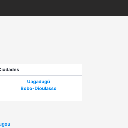
Ciudades
Uagadugú
Bobo-Dioulasso
ugou