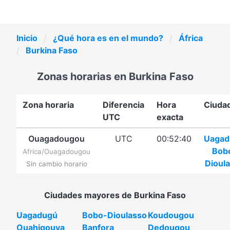
Inicio
¿Qué hora es en el mundo?
África
Burkina Faso
Zonas horarias en Burkina Faso
Zona horaria
Diferencia
Hora
Ciuda
UTC
exacta
Ouagadougou
UTC
00:52:40
Uagad
Bob
Africa/Ouagadougou
Dioul
Sin cambio horario
Ciudades mayores de Burkina Faso
Uagadugú
Bobo-Dioulasso
Koudougou
Ouahigouya
Banfora
Dedougou