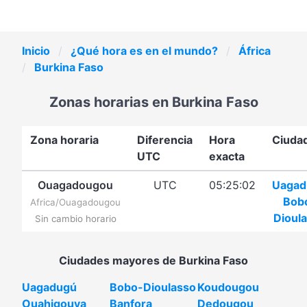
Inicio
¿Qué hora es en el mundo?
África
Burkina Faso
Zonas horarias en Burkina Faso
Zona horaria
Diferencia
Hora
Ciuda
UTC
exacta
Ouagadougou
UTC
05:25:02
Uagad
Bob
Africa/Ouagadougou
Dioul
Sin cambio horario
Ciudades mayores de Burkina Faso
Uagadugú
Bobo-Dioulasso
Koudougou
Ouahigouya
Banfora
Dedougou