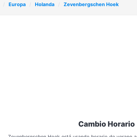
Europa
Holanda
Zevenbergschen Hoek
Cambio Horario
Zevenbergschen Hoek está usando horario de verano 