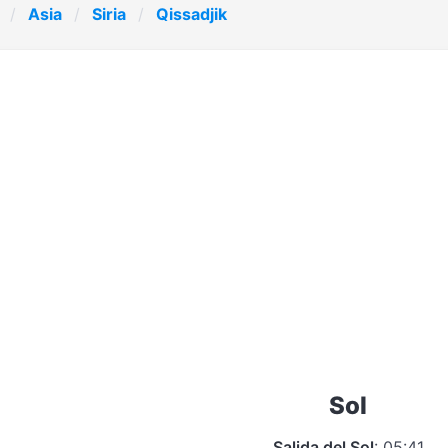
Asia
Siria
Qissadjik
Sol
Salida del Sol
: 05:41