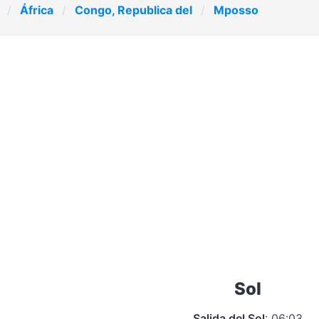
África
Congo, Republica del
Mposso
Sol
Salida del Sol
: 06:03