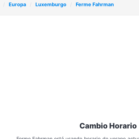
Europa
Luxemburgo
Ferme Fahrman
Cambio Horario
Ferme Fahrman está usando horario de verano actu