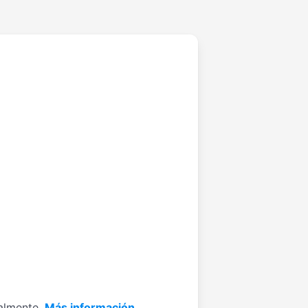
almente.
Más información