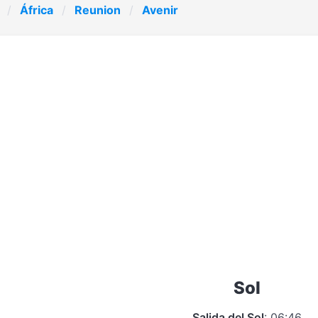
África
Reunion
Avenir
Sol
Salida del Sol
: 06:46