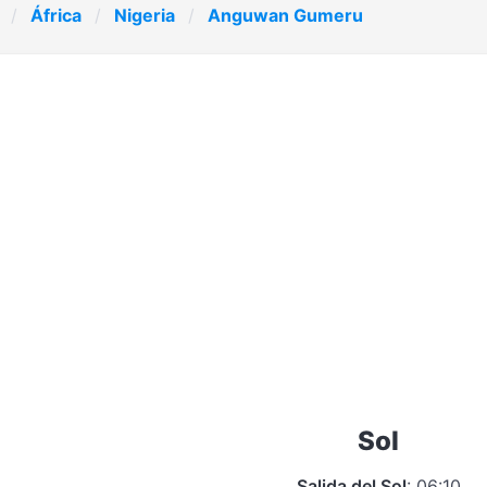
África
Nigeria
Anguwan Gumeru
Sol
Salida del Sol
: 06:10